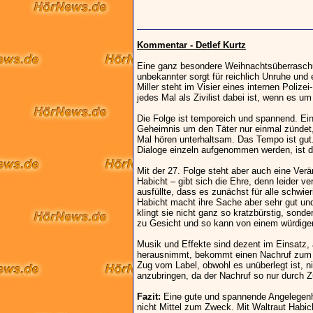
Kommentar - Detlef Kurtz
Eine ganz besondere Weihnachtsüberraschun
unbekannter sorgt für reichlich Unruhe und 
Miller steht im Visier eines internen Polizei
jedes Mal als Zivilist dabei ist, wenn es 
Die Folge ist temporeich und spannend. Ein
Geheimnis um den Täter nur einmal zündet,
Mal hören unterhaltsam. Das Tempo ist gut.
Dialoge einzeln aufgenommen werden, ist di
Mit der 27. Folge steht aber auch eine Ver
Habicht – gibt sich die Ehre, denn leider v
ausfüllte, dass es zunächst für alle schwie
Habicht macht ihre Sache aber sehr gut und 
klingt sie nicht ganz so kratzbürstig, sond
zu Gesicht und so kann von einem würdige
Musik und Effekte sind dezent im Einsatz, 
herausnimmt, bekommt einen Nachruf zum G
Zug vom Label, obwohl es unüberlegt ist, n
anzubringen, da der Nachruf so nur durch Zuf
Fazit:
Eine gute und spannende Angelegenh
nicht Mittel zum Zweck. Mit Waltraut Habic