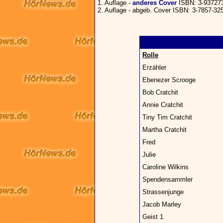
1. Auflage -
anderes Cover
ISBN: 3-937273
2. Auflage - abgeb. Cover ISBN: 3-7857-32
Rolle
Erzähler
Ebenezer Scrooge
Bob Cratchit
Annie Cratchit
Tiny Tim Cratchit
Martha Cratchit
Fred
Julie
Caroline Wilkins
Spendensammler
Strassenjunge
Jacob Marley
Geist 1