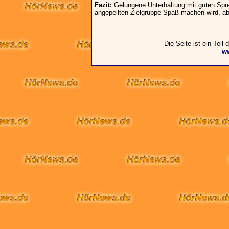
Fazit:
Gelungene Unterhaltung mit guten Sprec
angepeilten Zielgruppe Spaß machen wird, ab
Die Seite ist ein Teil
w