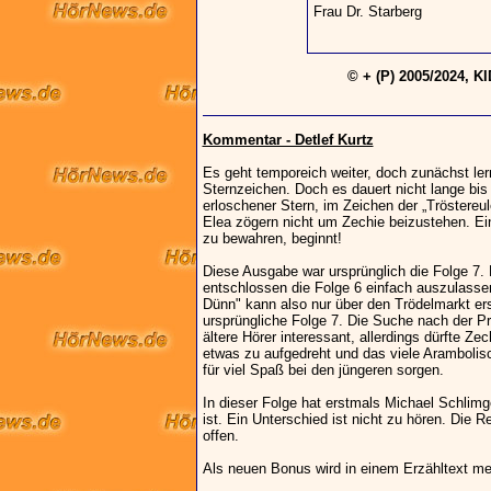
Frau Dr. Starberg
© + (P) 2005/2024, K
Kommentar - Detlef Kurtz
Es geht temporeich weiter, doch zunächst le
Sternzeichen. Doch es dauert nicht lange bis 
erloschener Stern, im Zeichen der „Tröstereul
Elea zögern nicht um Zechie beizustehen. E
zu bewahren, beginnt!
Diese Ausgabe war ursprünglich die Folge 7.
entschlossen die Folge 6 einfach auszulasse
Dünn" kann also nur über den Trödelmarkt ers
ursprüngliche Folge 7. Die Suche nach der Pr
ältere Hörer interessant, allerdings dürfte Z
etwas zu aufgedreht und das viele Arambolisc
für viel Spaß bei den jüngeren sorgen.
In dieser Folge hat erstmals Michael Schlimg
ist. Ein Unterschied ist nicht zu hören. Die 
offen.
Als neuen Bonus wird in einem Erzähltext me