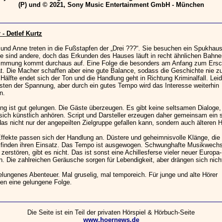
(P) und © 2021, Sony Music Entertainment GmbH - München
- Detlef Kurtz
 und Anne treten in die Fußstapfen der „Drei ???“. Sie besuchen ein Spukhaus
 sind andere, doch das Erkunden des Hauses läuft in recht ähnlichen Bahne
timmung kommt durchaus auf. Eine Folge die besonders am Anfang zum Ers
at. Die Macher schaffen aber eine gute Balance, sodass die Geschichte nie z
 Hälfte endet sich der Ton und die Handlung geht in Richtung Kriminalfall. Leid
sten der Spannung, aber durch ein gutes Tempo wird das Interesse weiterhin
n.
ng ist gut gelungen. Die Gäste überzeugen. Es gibt keine seltsamen Dialoge,
sich künstlich anhören. Script und Darsteller erzeugen daher gemeinsam ein 
as nicht nur der angepeilten Zielgruppe gefallen kann, sondern auch älteren H
ffekte passen sich der Handlung an. Düstere und geheimnisvolle Klänge, die 
, finden ihren Einsatz. Das Tempo ist ausgewogen. Schwunghafte Musikwechse
erstören, gibt es nicht. Das ist sonst eine Achillesferse vieler neuer Europa-
. Die zahlreichen Geräusche sorgen für Lebendigkeit, aber drängen sich nicht
lungenes Abenteuer. Mal gruselig, mal temporeich. Für junge und alte Hörer
en eine gelungene Folge.
Die Seite ist ein Teil der privaten Hörspiel & Hörbuch-Seite
www.hoernews.de