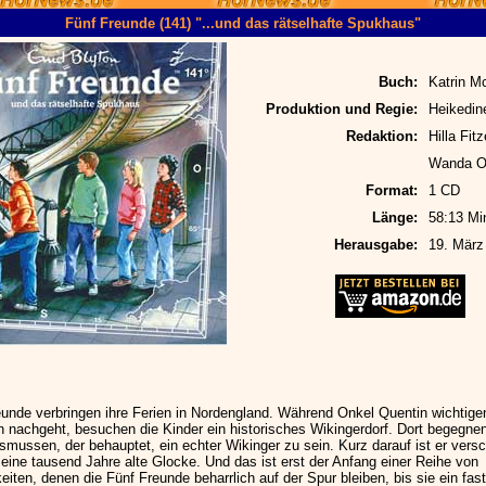
Fünf Freunde (141) "...und das rätselhafte Spukhaus"
Buch:
Katrin M
Produktion und Regie:
Heikedin
Redaktion:
Hilla Fit
Wanda O
Format:
1 CD
Länge:
58:13 Mi
Herausgabe:
19. März
eunde verbringen ihre Ferien in Nordengland. Während Onkel Quentin wichtige
 nachgeht, besuchen die Kinder ein historisches Wikingerdorf. Dort begegne
asmussen, der behauptet, ein echter Wikinger zu sein. Kurz darauf ist er ver
eine tausend Jahre alte Glocke. Und das ist erst der Anfang einer Reihe von
iten, denen die Fünf Freunde beharrlich auf der Spur bleiben, bis sie ein fast