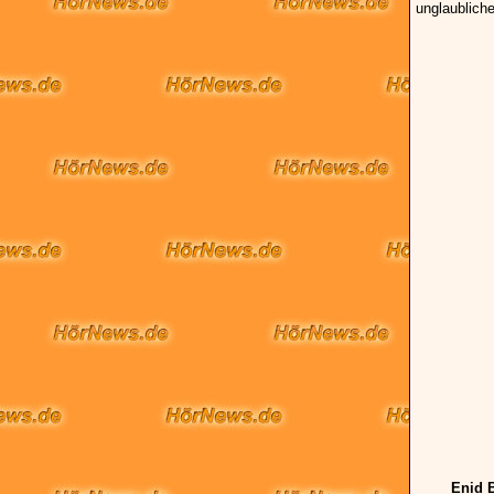
unglaublich
Enid B