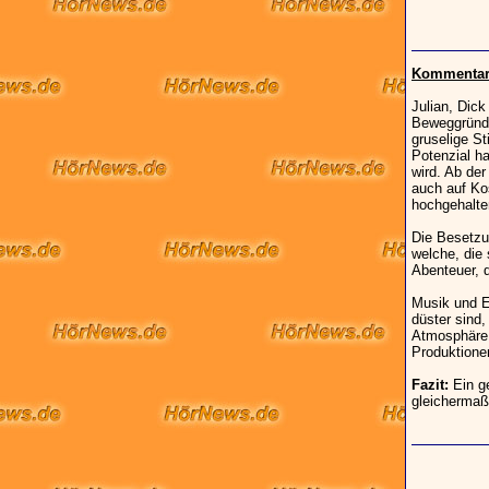
Kommentar 
Julian, Dick
Beweggründe
gruselige S
Potenzial h
wird. Ab der
auch auf Ko
hochgehalte
Die Besetzu
welche, die 
Abenteuer, d
Musik und E
düster sind
Atmosphäre z
Produktionen
Fazit:
Ein ge
gleichermaß