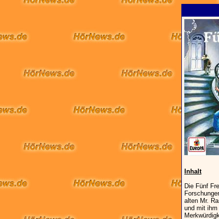
Inhalt
Die Fünf Fr
Forschungen
alten Mr. R
und mit ihm 
Merkwürdigke