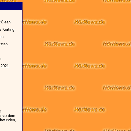
cClean
e Körting
zen
sten
n.
 2021
n
n sie dem
schwunden,