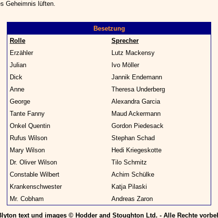
es Geheimnis lüften.
Besetzung
Rolle
Sprecher
Erzähler
Lutz Mackensy
Julian
Ivo Möller
Dick
Jannik Endemann
Anne
Theresa Underberg
George
Alexandra Garcia
Tante Fanny
Maud Ackermann
Onkel Quentin
Gordon Piedesack
Rufus Wilson
Stephan Schad
Mary Wilson
Hedi Kriegeskotte
Dr. Oliver Wilson
Tilo Schmitz
Constable Wilbert
Achim Schülke
Krankenschwester
Katja Pilaski
Mr. Cobham
Andreas Zaron
lyton text und images © Hodder and Stoughton Ltd. - Alle Rechte vorbe