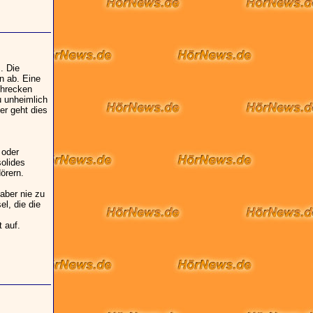
. Die
n ab. Eine
chrecken
u unheimlich
er geht dies
 oder
solides
örern.
aber nie zu
l, die die
 auf.