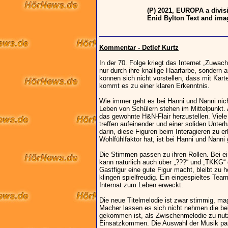
(P) 2021, EUROPA a divi
Enid Bylton Text and ima
Kommentar - Detlef Kurtz
In der 70. Folge kriegt das Internet „Zuwac
nur durch ihre knallige Haarfarbe, sondern 
können sich nicht vorstellen, dass mit Kar
kommt es zu einer klaren Erkenntnis.
Wie immer geht es bei Hanni und Nanni ni
Leben von Schülern stehen im Mittelpunkt. 
das gewohnte H&N-Flair herzustellen. Viele
treffen aufeinender und einer soliden Unter
darin, diese Figuren beim Interagieren zu e
Wohlfühlfaktor hat, ist bei Hanni und Nanni 
Die Stimmen passen zu ihren Rollen. Bei ein
kann natürlich auch über „???“ und „TKKG“ g
Gastfigur eine gute Figur macht, bleibt zu ho
klingen spielfreudig. Ein eingespieltes Te
Internat zum Leben erweckt.
Die neue Titelmelodie ist zwar stimmig, mag
Macher lassen es sich nicht nehmen die bek
gekommen ist, als Zwischenmelodie zu nutz
Einsatzkommen. Die Auswahl der Musik pa