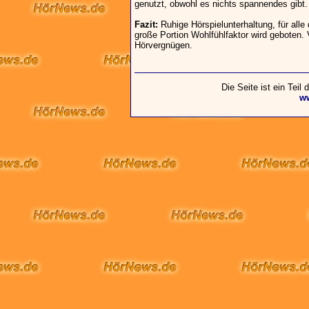
genutzt, obwohl es nichts spannendes gibt
Fazit:
Ruhige Hörspielunterhaltung, für all
große Portion Wohlfühlfaktor wird geboten. 
Hörvergnügen.
Die Seite ist ein Teil
w