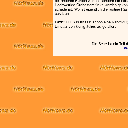
bei anderen Europa-Serien, sondern ein ext
Hochwertige Orchesterstücke werden gekonn
schade ist: Wo ist eigentlich die rostige Ra
besitzen…
Fazit:
Hui Buh ist fast schon eine Randfigur
Einsatz von König Julius zu gefallen.
Die Seite ist ein Teil
w