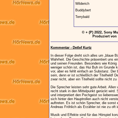
Wilderich
Buddybert
Terrybald
© + (P) 2022, Sony M
Produziert von
Kommentar - Detlef Kurtz
In dieser Folge dreht sich alles um „blaue Büf
Wahrheit. Die Geschichte präsentiert uns e
und seinen Freunden. Besonders wie König Ju
weniger schön ist, das Hui Buh im Grunde 
vor, aber es fehlt einfach an Substanz. Der b
sein, denn er ist schließlich der Titelheld!
zwar nicht, aber ein Titelheld sollte nicht z
Die Sprecher leisten sehr gute Arbeit. Allen
recht stark in den Mittelpunkt gerückt wird. 
und interpretiert den Pechgeist so liebensw
sich hinter den Hauptrollen auch nicht verst
auftreten. Es ist schön Sprecher, die sonst
Andreas Fröhlich als Erzähler ist nie zu oft
Musik und Effekte sind für das Hörspiel ko