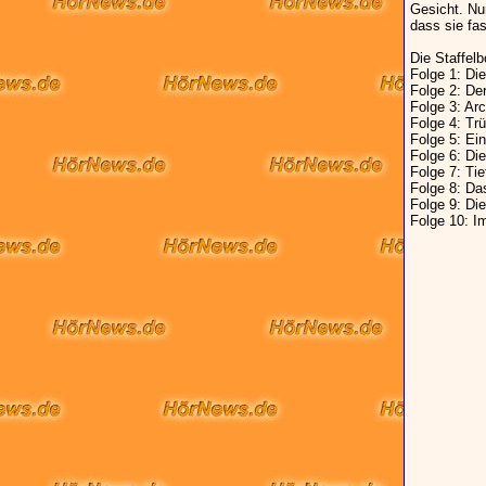
Gesicht. Nur
dass sie fa
Die Staffelb
Folge 1: Die
Folge 2: De
Folge 3: Ar
Folge 4: Tr
Folge 5: Ein
Folge 6: Di
Folge 7: Tie
Folge 8: Da
Folge 9: Die
Folge 10: I