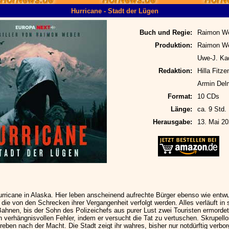
Hurricane - Stadt der Lügen
Buch und Regie:
Raimon W
Produktion:
Raimon W
Uwe-J. Ka
Redaktion:
Hilla Fitze
Armin Del
Format:
10 CDs
Länge:
ca. 9 Std.
Herausgabe:
13. Mai 20
urricane in Alaska. Hier leben anscheinend aufrechte Bürger ebenso wie entwu
die von den Schrecken ihrer Vergangenheit verfolgt werden. Alles verläuft in 
Bahnen, bis der Sohn des Polizeichefs aus purer Lust zwei Touristen ermordet
n verhängnisvollen Fehler, indem er versucht die Tat zu vertuschen. Skrupell
eben nach der Macht. Die Stadt zeigt ihr wahres, bisher nur notdürftig verbo