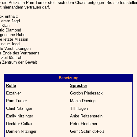
 die Polizistin Pam Turner stellt sich dem Chaos entgegen. Bis sie feststell
st niemandem vertrauen darf.
ox enthält:
 erste Jagd
r Klan
ctic Diamond
ügerische Ruhe
e letzte Mission
e neue Jagd
fe Verstrickungen
s Ende des Vertrauens
 Zeit läuft ab
m Zentrum der Gewalt
Besetzung
Rolle
Sprecher
Erzähler
Gordon Piedesack
Pam Turner
Manja Doering
Chief Nitzinger
Till Hagen
Emily Nitzinger
Anke Reitzenstein
Direktor Colfax
Peter Flechtner
Damien Nitzinger
Gerrit Schmidt-Foß