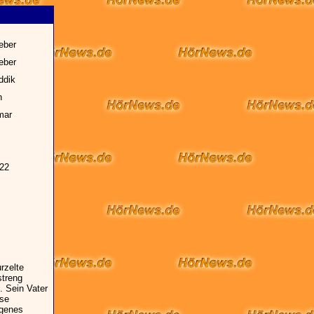
eber
eber
ddik
n
mar
22
rzelte
streng
. Sein Vater
ose
rgenes