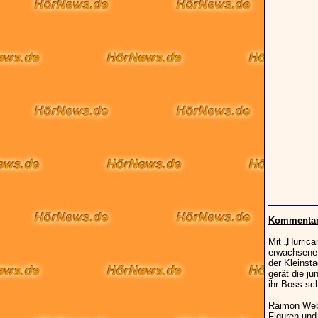
Kommentar 
Mit „Hurric
erwachsene 
der Kleinsta
gerät die j
ihr Boss sc
Raimon Webe
Figuren und