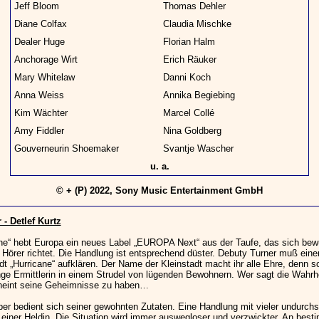
Jeff Bloom
Thomas Dehler
Diane Colfax
Claudia Mischke
Dealer Huge
Florian Halm
Anchorage Wirt
Erich Räuker
Mary Whitelaw
Danni Koch
Anna Weiss
Annika Begiebing
Kim Wächter
Marcel Collé
Amy Fiddler
Nina Goldberg
Gouverneurin Shoemaker
Svantje Wascher
u. a.
© + (P) 2022, Sony Music Entertainment GmbH
- Detlef Kurtz
ane“ hebt Europa ein neues Label „EUROPA Next“ aus der Taufe, das sich bew
Hörer richtet. Die Handlung ist entsprechend düster. Debuty Turner muß eine
dt „Hurricane“ aufklären. Der Name der Kleinstadt macht ihr alle Ehre, denn s
unge Ermittlerin in einem Strudel von lügenden Bewohnern. Wer sagt die Wahrh
heint seine Geheimnisse zu haben…
r bedient sich seiner gewohnten Zutaten. Eine Handlung mit vieler undurchs
 einer Heldin. Die Situation wird immer auswegloser und verzwickter. An best