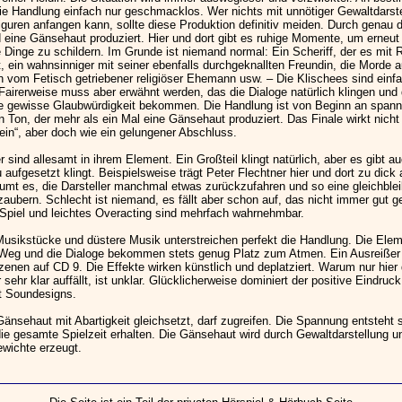
 die Handlung einfach nur geschmacklos. Wer nichts mit unnötiger Gewaltdarst
iguren anfangen kann, sollte diese Produktion definitiv meiden. Durch genau 
d eine Gänsehaut produziert. Hier und dort gibt es ruhige Momente, um erneut
 Dinge zu schildern. Im Grunde ist niemand normal: Ein Scheriff, der es mit 
t, ein wahnsinniger mit seiner ebenfalls durchgeknallten Freundin, die Morde
n vom Fetisch getriebener religiöser Ehemann usw. – Die Klischees sind einfa
Fairerweise muss aber erwähnt werden, das die Dialoge natürlich klingen und 
e gewisse Glaubwürdigkeit bekommen. Die Handlung ist von Beginn an spann
 Ton, der mehr als ein Mal eine Gänsehaut produziert. Das Finale wirkt nicht
in“, aber doch wie ein gelungener Abschluss.
 sind allesamt in ihrem Element. Ein Großteil klingt natürlich, aber es gibt 
aufgesetzt klingt. Beispielsweise trägt Peter Flechtner hier und dort zu dick 
umt es, die Darsteller manchmal etwas zurückzufahren und so eine gleichble
zaubern. Schlecht ist niemand, es fällt aber schon auf, das nicht immer gut g
 Spiel und leichtes Overacting sind mehrfach wahrnehmbar.
Musikstücke und düstere Musik unterstreichen perfekt die Handlung. Die Elem
 Weg und die Dialoge bekommen stets genug Platz zum Atmen. Ein Ausreißer
zenen auf CD 9. Die Effekte wirken künstlich und deplatziert. Warum nur hier
sehr klar auffällt, ist unklar. Glücklicherweise dominiert der positive Eindruc
t Soundesigns.
nsehaut mit Abartigkeit gleichsetzt, darf zugreifen. Die Spannung entsteht 
die gesamte Spielzeit erhalten. Die Gänsehaut wird durch Gewaltdarstellung un
ewichte erzeugt.