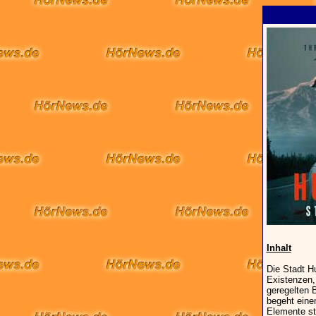
Inhalt
Die Stadt H
Existenzen, 
geregelten 
begeht eine
Elemente str