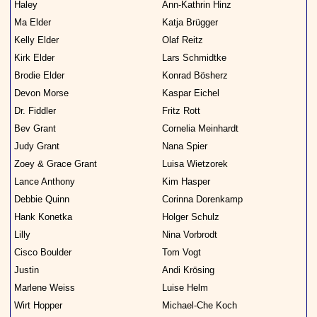
Haley
Ann-Kathrin Hinz
Ma Elder
Katja Brügger
Kelly Elder
Olaf Reitz
Kirk Elder
Lars Schmidtke
Brodie Elder
Konrad Bösherz
Devon Morse
Kaspar Eichel
Dr. Fiddler
Fritz Rott
Bev Grant
Cornelia Meinhardt
Judy Grant
Nana Spier
Zoey & Grace Grant
Luisa Wietzorek
Lance Anthony
Kim Hasper
Debbie Quinn
Corinna Dorenkamp
Hank Konetka
Holger Schulz
Lilly
Nina Vorbrodt
Cisco Boulder
Tom Vogt
Justin
Andi Krösing
Marlene Weiss
Luise Helm
Wirt Hopper
Michael-Che Koch