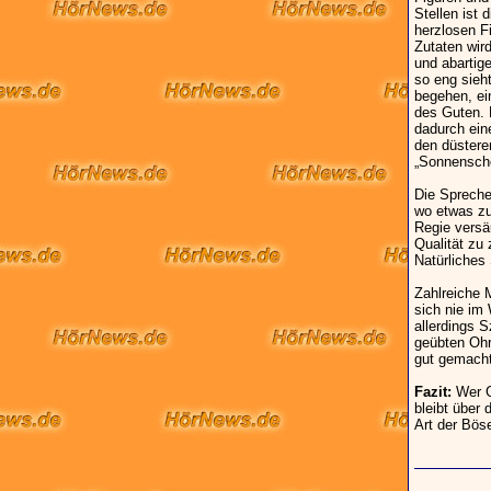
Stellen ist
herzlosen F
Zutaten wir
und abartige
so eng sieh
begehen, ei
des Guten. 
dadurch ein
den düsteren
„Sonnensche
Die Sprecher
wo etwas zu 
Regie versä
Qualität zu 
Natürliches
Zahlreiche 
sich nie im
allerdings S
geübten Ohr 
gut gemach
Fazit:
Wer Gä
bleibt über 
Art der Bös