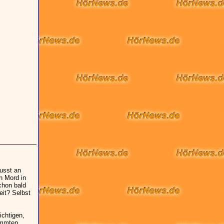
usst an
n Mord in
chon bald
eit? Selbst
ichtigen,
immten