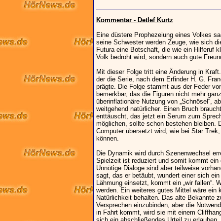
Kommentar - Detlef Kurtz
Eine düstere Prophezeiung eines Volkes sag
seine Schwester werden Zeuge, wie sich die
Futura eine Botschaft, die wie ein Hilferuf k
Volk bedroht wird, sondern auch gute Freu
Mit dieser Folge tritt eine Änderung in Kraf
der die Serie, nach dem Erfinder H. G. Fran
prägte. Die Folge stammt aus der Feder von
bemerkbar, das die Figuren nicht mehr ganz
überinflationäre Nutzung von „Schnösel“, a
weitgehend natürlicher. Einen Bruch braucht
enttäuscht, das jetzt ein Serum zum Sprec
möglichen, sollte schon bestehen bleiben. 
Computer übersetzt wird, wie bei Star Trek,
können.
Die Dynamik wird durch Szenenwechsel erre
Spielzeit ist reduziert und somit kommt ein
Unnötige Dialoge sind aber teilweise vorhan
sagt, das er betäubt, wundert einer sich ein
Lähmung einsetzt, kommt ein „wir fallen“.
werden. Ein weiteres gutes Mittel wäre ein 
Natürlichkeit behalten. Das alte Bekannte z
Versprechen einzubinden, aber die Notwendigk
in Fahrt kommt, wird sie mit einem Cliffhan
sich ein abschließendes Urteil zu erlauben.