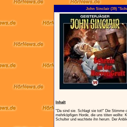
John Sinclair (39) "Schr
Inhalt
"Da sind sie. Schlagt sie tot!" Die Stimme
mehrköpfigen Horde, die uns töten wollte: 
Schulter und wuchtete ihn herum. Der Anblic