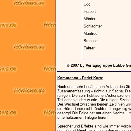
Udo
Herbert
Mörder
Schlächter
Manfred
Brunhild
Fahrer
© 2007 by Verlagsgruppe Lübbe Gm
Kommentar - Detlef Kurtz
Nach dem sehr bedächtigen Anfang des 3teil
Zusammenfassung – richtig zur Sache. Die
ruhigen. Die sehr hektischen Actionszenen s
Teil geschleudert wurde. Die ruhigen Szene
Der Wechsel zwischen beiden Zeitlinien wi
die Hörer daher nicht fürchten. Langweilig 
gesorgt! Die Folge hat nur einen Nachteil, 
unterhaltsamen Trilogie hören!
Sprecher und Effekte sind wie immer vorbi
demotiviert klingt. Er klang in den vorherig