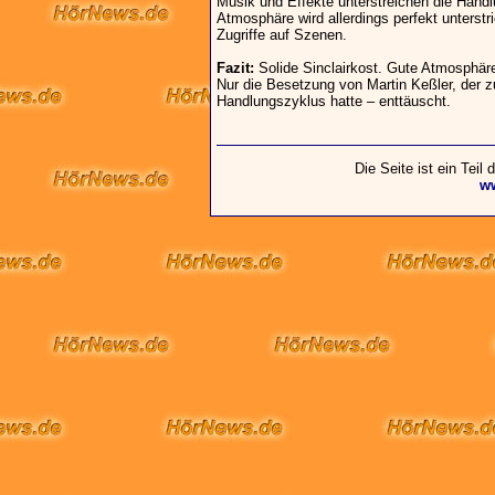
Musik und Effekte unterstreichen die Handlu
Atmosphäre wird allerdings perfekt unterstr
Zugriffe auf Szenen.
Fazit:
Solide Sinclairkost. Gute Atmosphär
Nur die Besetzung von Martin Keßler, der z
Handlungszyklus hatte – enttäuscht.
Die Seite ist ein Teil
w