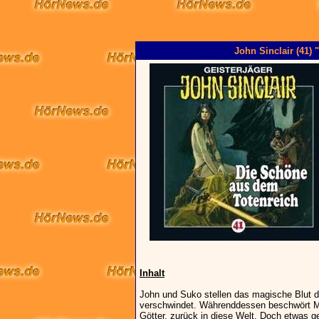
John Sinclair (41)
Inhalt
John und Suko stellen das magische Blut der
verschwindet. Währenddessen beschwört My
Götter, zurück in diese Welt. Doch etwas 