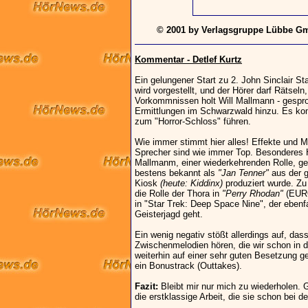
© 2001 by Verlagsgruppe Lübbe Gm
Kommentar - Detlef Kurtz
Ein gelungener Start zu 2. John Sinclair St
wird vorgestellt, und der Hörer darf Rätse
Vorkommnissen holt Will Mallmann - gespro
Ermittlungen im Schwarzwald hinzu. Es ko
zum "Horror-Schloss" führen.
Wie immer stimmt hier alles! Effekte und 
Sprecher sind wie immer Top. Besonderes Hi
Mallmanm, einer wiederkehrenden Rolle, ges
bestens bekannt als
"Jan Tenner"
aus der g
Kiosk
(heute: Kiddinx)
produziert wurde. Zu
die Rolle der Thora in
"Perry Rhodan"
(EURO
in "Star Trek: Deep Space Nine", der ebenfa
Geisterjagd geht.
Ein wenig negativ stößt allerdings auf, dass
Zwischenmelodien hören, die wir schon in 
weiterhin auf einer sehr guten Besetzung ges
ein Bonustrack (Outtakes).
Fazit:
Bleibt mir nur mich zu wiederholen.
die erstklassige Arbeit, die sie schon bei den