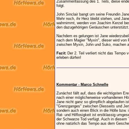
Zusammenfassung des 1. Teils, diese endet 
folgt.
John Sinclair bangt um seine Freundin Jane 
Mehr noch, ihr Herz bleibt stehen, und Jane 
wahrnimmt, werden von Joachim Kerzel bes
den dazugehörigen Geräuschen unterstützt
Nachdem es gelungen ist Jane wiederzubel
nach dem Magier "Myxin", dieser wird von Pe
zwischen Myxin, John und Suko, machen au
Fazit:
Der 2. Teil verliert nicht das Tempo
erleben dürfen!
Kommentar - Marco Schnelle
Zunächst fällt auf, dass die wichtigsten E
nach einer möglicherweise vorhandenen Hörp
Jane nicht ganz so glimpflich abgelaufen is
"Grenzganges" zwischen Diesseits und Jense
sondern auch einen Blick in die Hölle bzw.
Rat- und Hilflosigkeit ist erstklassig umge
der Schwarze Tod verfügt. Auch in diesem Te
ohne natürlich das Tempo aus dem Gesch