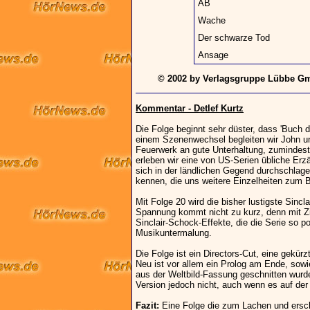
AB
Wache
Der schwarze Tod
Ansage
© 2002 by Verlagsgruppe Lübbe Gm
Kommentar - Detlef Kurtz
Die Folge beginnt sehr düster, dass 'Buch 
einem Szenenwechsel begleiten wir John und
Feuerwerk an gute Unterhaltung, zuminde
erleben wir eine von US-Serien übliche Erzä
sich in der ländlichen Gegend durchschlage
kennen, die uns weitere Einzelheiten zum Buc
Mit Folge 20 wird die bisher lustigste Sincl
Spannung kommt nicht zu kurz, denn mit Ziit
Sinclair-Schock-Effekte, die die Serie so 
Musikuntermalung.
Die Folge ist ein Directors-Cut, eine gekür
Neu ist vor allem ein Prolog am Ende, sowie
aus der Weltbild-Fassung geschnitten wurde.
Version jedoch nicht, auch wenn es auf der 
Fazit:
Eine Folge die zum Lachen und ersch