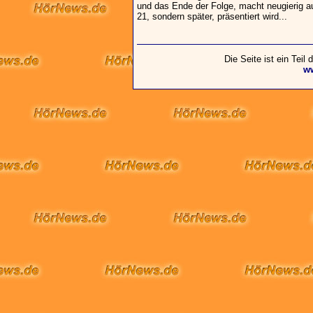
und das Ende der Folge, macht neugierig a
21, sondern später, präsentiert wird...
Die Seite ist ein Teil
w