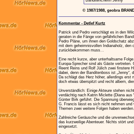
Banditenchefin Jenny
© 1987/1988, geobra BRAN
Kommentar - Detlef Kurtz
Patrick und Pedro verschlägt es in den Wil
geraten in die Fänge von gefährlichen Bandi
Pedro Pläne, um ihnen den Goldschatz abz
mit dem geheimnisvollen Indianaholz, den
zurückbekommen muss…
Eine recht kurze, aber unterhaltsame Folg
Europa-Sprecher sind als Gäste vertreten. 
Reent Reins und Rolf Jülich zwei finstere H
dabei, denn der Banditenboss ist „Jenny“, 
Da schlägt das Herz höher, allerdings erst
doch etwas überspitzt und recht albern, dies
Unverständlich: Einige Akteure stehen nich
verdächtig nach Katrin Miclette (Diana aus
Günter Birk geführt. Die Spannung überwieg
G. Francis lässt es sich nicht nehmen und
Themen zwei weitere Folgen haben werden
Zahlreiche Geräusche und die unverwechse
das kurzweilige Abenteuer. Nichts stört un
eingesetzt.