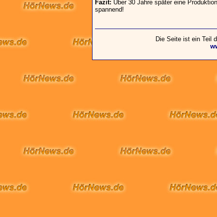
Fazit:
Über 30 Jahre später eine Produktion
spannend!
Die Seite ist ein Teil
w