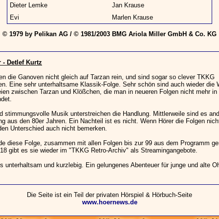
Dieter Lemke
Jan Krause
Evi
Marlen Krause
© 1979 by Pelikan AG / © 1981/2003 BMG Ariola Miller GmbH & Co. KG
- Detlef Kurtz
len die Ganoven nicht gleich auf Tarzan rein, und sind sogar so clever TKKG
en. Eine sehr unterhaltsame Klassik-Folge. Sehr schön sind auch wieder die 
eien zwischen Tarzan und Klößchen, die man in neueren Folgen nicht mehr in 
ndet.
 stimmungsvolle Musik unterstreichen die Handlung. Mittlerweile sind es ande
ng aus den 80er Jahren. Ein Nachteil ist es nicht. Wenn Hörer die Folgen nic
den Unterschied auch nicht bemerken.
de diese Folge, zusammen mit allen Folgen bis zur 99 aus dem Programm 
018 gibt es sie wieder im "TKKG Retro-Archiv" als Streamingangebote.
s unterhaltsam und kurzlebig. Ein gelungenes Abenteuer für junge und alte O
Die Seite ist ein Teil der privaten Hörspiel & Hörbuch-Seite
www.hoernews.de