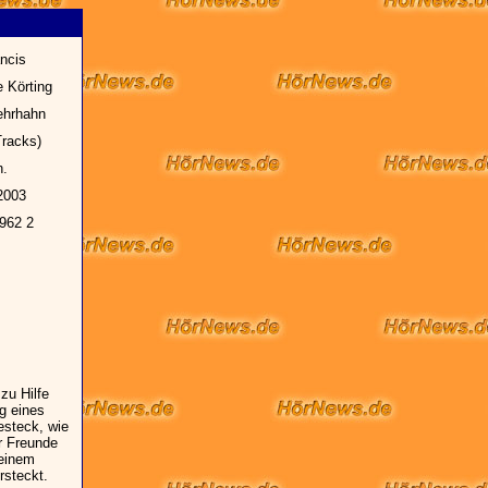
ncis
 Körting
ehrhahn
Tracks)
n.
2003
962 2
zu Hilfe
g eines
esteck, wie
r Freunde
 einem
rsteckt.