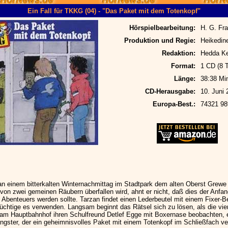
Ein Fall für TKKG (04) - "Das Paket mit dem Totenkopf"
Hörspielbearbeitung:
H. G. Fra
Produktion und Regie:
Heikedine
Redaktion:
Hedda K
Format:
1 CD (8 
Länge:
38:38 Mi
CD-Herausgabe:
10. Juni 
Europa-Best.:
74321 98
an einem bitterkalten Winternachmittag im Stadtpark dem alten Oberst Grewe 
von zwei gemeinen Räubern überfallen wird, ahnt er nicht, daß dies der Anfan
n Abenteuers werden sollte. Tarzan findet einen Lederbeutel mit einem Fixer-B
üchtige es verwenden. Langsam beginnt das Rätsel sich zu lösen, als die vie
m Hauptbahnhof ihren Schulfreund Detlef Egge mit Boxernase beobachten,
angster, der ein geheimnisvolles Paket mit einem Totenkopf im Schließfach ve