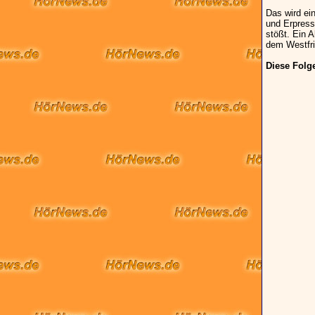
Das wird ei
und Erpress
stößt. Ein 
dem Westfr
Diese Folg