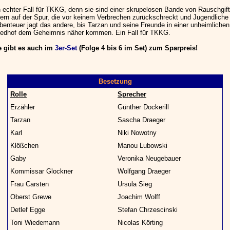
n echter Fall für TKKG, denn sie sind einer skrupelosen Bande von Rauschgift
ern auf der Spur, die vor keinem Verbrechen zurückschreckt und Jugendliche
Abenteuer jagt das andere, bis Tarzan und seine Freunde in einer unheimliche
iedhof dem Geheimnis näher kommen. Ein Fall für TKKG.
e gibt es auch im
3er-Set
(Folge 4 bis 6 im Set) zum Sparpreis!
Besetzung
Rolle
Sprecher
Erzähler
Günther Dockerill
Tarzan
Sascha Draeger
Karl
Niki Nowotny
Klößchen
Manou Lubowski
Gaby
Veronika Neugebauer
Kommissar Glockner
Wolfgang Draeger
Frau Carsten
Ursula Sieg
Oberst Grewe
Joachim Wolff
Detlef Egge
Stefan Chrzescinski
Toni Wiedemann
Nicolas Körting