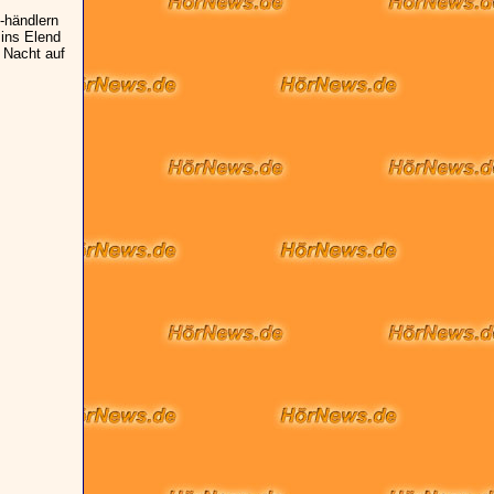
-händlern
 ins Elend
n Nacht auf