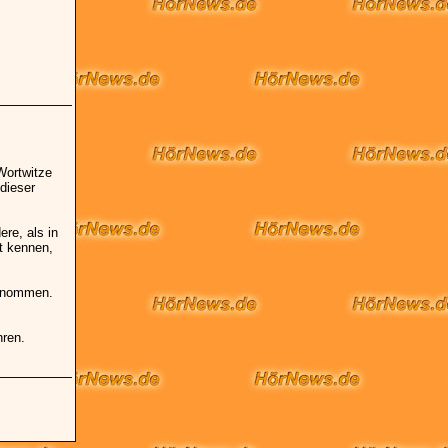
Wortwitze
dieser
re, als in
ht kennen,
genommen.
hren.