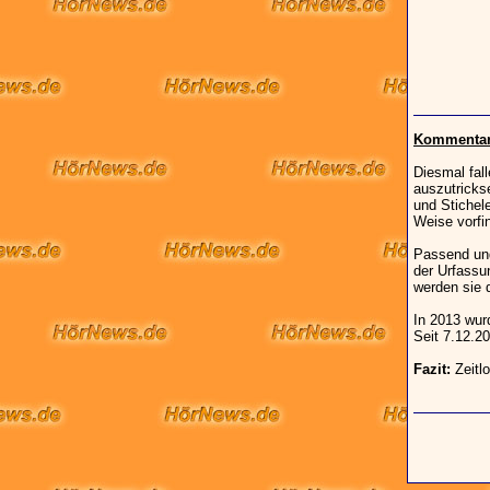
Kommentar 
Diesmal fal
auszutricks
und Stichel
Weise vorfi
Passend und
der Urfassu
werden sie 
In 2013 wur
Seit 7.12.2
Fazit:
Zeitlo