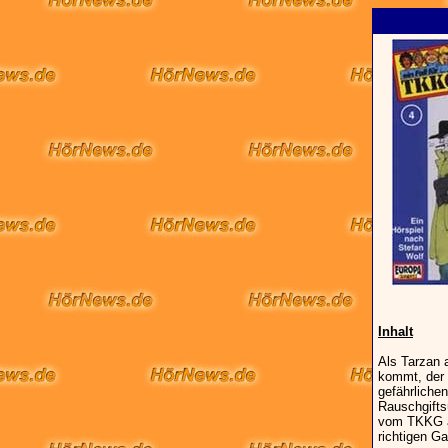
Inhalt
Als Tarzan 
kommt, der 
gefährliche
Rauschgifts
vom TKKG a
richtigen G