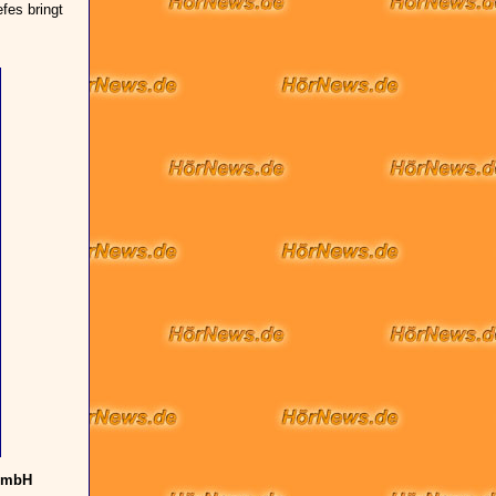
fes bringt
 GmbH