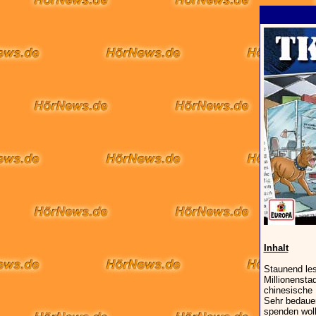
Inhalt
Staunend les
Millionensta
chinesische 
Sehr bedaue
spenden woll