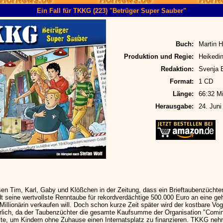
Ein Fall für TKKG (223) "Betrüger Super Sauber"
Buch:
Martin H
Produktion und Regie:
Heikedin
Redaktion:
Svenja 
Format:
1 CD
Länge:
66:32 Mi
Herausgabe:
24. Juni
en Tim, Karl, Gaby und Klößchen in der Zeitung, dass ein Brieftaubenzüchter
dt seine wertvollste Renntaube für rekordverdächtige 500.000 Euro an eine ge
Millionärin verkaufen will. Doch schon kurze Zeit später wird der kostbare Vog
rlich, da der Taubenzüchter die gesamte Kaufsumme der Organisation "Com
te, um Kindern ohne Zuhause einen Internatsplatz zu finanzieren. TKKG neh