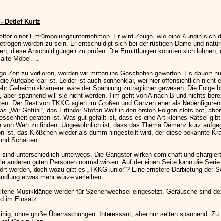
 Detlef Kurtz
elfer einer Entrümpelungsunternehmen. Er wird Zeuge, wie eine Kundin sich d
etrogen worden zu sein. Er entschuldigt sich bei der rüstigen Dame und natürl
sen, diese Anschuldigungen zu prüfen. Die Ermittlungen könnten sich lohnen,
 alte Möbel….
ge Zeit zu verlieren, werden wir mitten ins Geschehen geworfen. Es dauert nu
die Aufgabe klar ist. Leider ist auch sonnenklar, wer hier offensichtlich nicht eh
hr Geheimniskrämerei wäre der Spannung zuträglicher gewesen. Die Folge bi
r, aber spannend will sie nicht werden. Tim geht von A nach B und nichts bere
ten. Der Rest von TKKG agiert im Großen und Ganzen eher als Nebenfiguren.
s „Wir-Gefühl“, das Erfinder Stefan Wolf in den ersten Folgen stets bot, abe
ssenheit geraten ist. Was gut gefällt ist, dass es eine Art kleines Rätsel gibt
von Wert zu finden. Ungewöhnlich ist, dass das Thema Demenz kurz aufgegr
n ist, das Klößchen wieder als dumm hingestellt wird, der diese bekannte Kra
 und Schatten.
 sind unterschiedlich unterwegs. Die Gangster wirken comichaft und chargier
e anderen guten Personen normal wirken. Auf der einen Seite kann die Serie
ört werden, doch wozu gibt es „TKKG junior“? Eine ernstere Darbietung der 
ndlung etwas mehr würze verleihen.
ltene Musikklänge werden für Szenenwechsel eingesetzt. Geräusche sind dez
d im Einsatz.
inig, ohne große Überraschungen. Interessant, aber nur selten spannend. Zu 