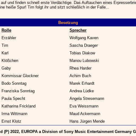
 auf und finden schnell erste Verdächtige. Das Auftauchen eines Erpresserbrie
ine heiße Spur! Tim folgt ihr und sitzt schließlich in der Falle...
Besetzung
Rolle
Sprecher
Erzähler
Wolfgang Kaven
Tim
Sascha Draeger
Karl
Tobias Diakow
Klößchen
Manou Lubowski
Gaby
Rhea Harder
Kommissar Glockner
Achim Buch
Bodo Sonntag
Marek Erhardt
Franziska Sonntag
Andrea Lüdke
Paula Specht
Angela Stresemann
Katharina Frickland
Eva Weissmann
Irma Wittmann
Maud Ackermann
Ernst Klotz
Hans Jürgen Mende
d (P) 2022, EUROPA a Division of Sony Music Entertainment Germany