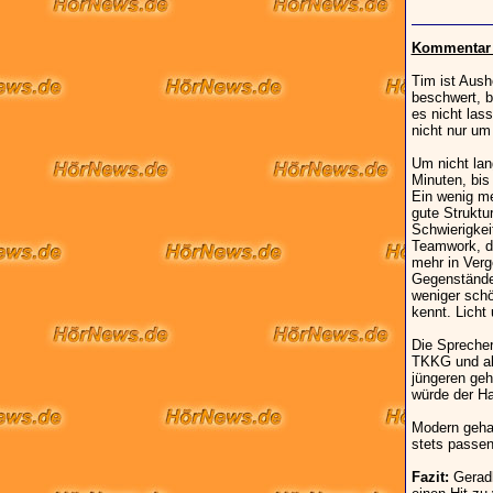
Kommentar -
Tim ist Aush
beschwert, b
es nicht las
nicht nur um
Um nicht lan
Minuten, bis 
Ein wenig me
gute Struktu
Schwierigkei
Teamwork, da
mehr in Verge
Gegenstände 
weniger schö
kennt. Licht
Die Sprecher
TKKG und all
jüngeren geh
würde der Ha
Modern geha
stets passen
Fazit:
Geradl