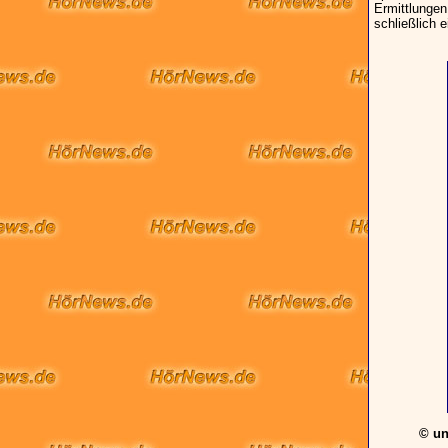
Ermittlungen
schließlich e
© un