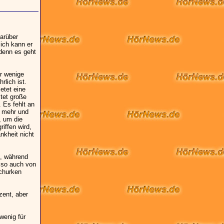
arüber
ich kann er
 denn es geht
r wenige
rlich ist.
etet eine
itet große
 Es fehlt an
r mehr und
, um die
iffen wird,
nkheit nicht
t, während
 so auch von
Schurken
ent, aber
wenig für