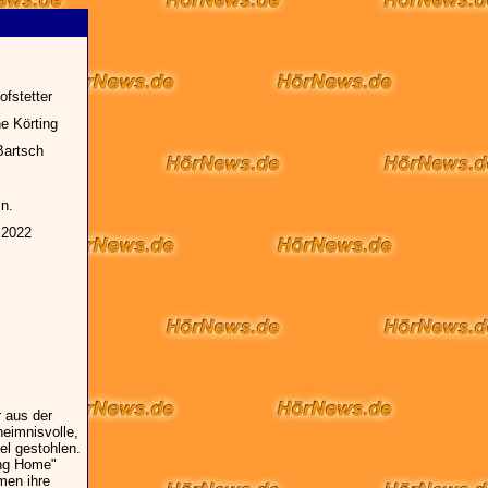
ofstetter
e Körting
Bartsch
n.
 2022
 aus der
heimnisvolle,
el gestohlen.
ing Home"
men ihre