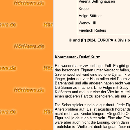
Verena Bellinghausen
Kropp
Helge Büttner
Wendy Hill
Friedrich Rüders
© und (P) 2024, EUROPA a Divis
Kommentar - Detlef Kurtz
Ein wunderbarer zwielichtiger Fall. Es gibt
das besonders Figuren unter Verdacht fallen, 
Szenenwechsel wird eine schöne Dynamik erzi
länger, jeder der vier Hauptrollen viel Ra
Bärenanteil und alle anderen haben recht wen
US-Serien zu machen. Eine Folge mit Gaby u
Klößchen und mal nur eine der Vier im Mittel
einen größeren Part zu spendieren, als nur S
Die Schauspieler sind alle gut drauf. Jede Fig
Altersproblem auf. Es ist akustisch hörbar das 
nicht mehr wie Kinder klingen. Für geübte O
Figur soll ja deutlich älter sein. Eine alte 
wäre aber auch nicht die Lösung, denn dann w
Teufelskreis. Vielleicht doch langsam übe