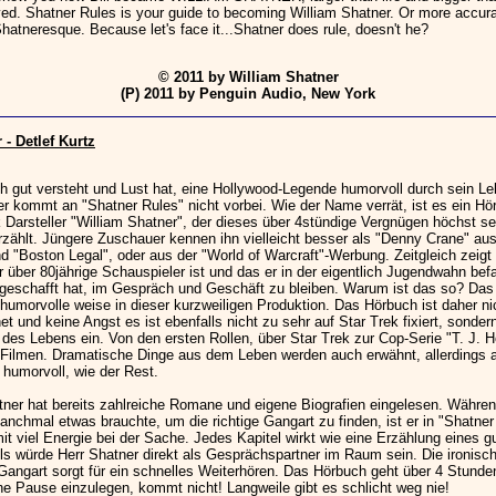
yed. Shatner Rules is your guide to becoming William Shatner. Or more accura
Shatneresque. Because let's face it...Shatner does rule, doesn't he?
© 2011 by William Shatner
(P) 2011 by Penguin Audio, New York
- Detlef Kurtz
h gut versteht und Lust hat, eine Hollywood-Legende humorvoll durch sein L
der kommt an "Shatner Rules" nicht vorbei. Wie der Name verrät, ist es ein H
k Darsteller "William Shatner", der dieses über 4stündige Vergnügen höchst se
rzählt. Jüngere Zuschauer kennen ihn vielleicht besser als "Denny Crane" au
d "Boston Legal", oder aus der "World of Warcraft"-Werbung. Zeitgleich zeigt 
er über 80jährige Schauspieler ist und das er in der eigentlich Jugendwahn bef
geschafft hat, im Gespräch und Geschäft zu bleiben. Warum ist das so? Das 
humorvolle weise in dieser kurzweiligen Produktion. Das Hörbuch ist daher nic
t und keine Angst es ist ebenfalls nicht zu sehr auf Star Trek fixiert, sonder
 des Lebens ein. Von den ersten Rollen, über Star Trek zur Cop-Serie "T. J. 
 Filmen. Dramatische Dinge aus dem Leben werden auch erwähnt, allerding
 humorvoll, wie der Rest.
tner hat bereits zahlreiche Romane und eigene Biografien eingelesen. Währen
chmal etwas brauchte, um die richtige Gangart zu finden, ist er in "Shatner
it viel Energie bei der Sache. Jedes Kapitel wirkt wie eine Erzählung eines g
ls würde Herr Shatner direkt als Gesprächspartner im Raum sein. Die ironisc
Gangart sorgt für ein schnelles Weiterhören. Das Hörbuch geht über 4 Stunden
e Pause einzulegen, kommt nicht! Langweile gibt es schlicht weg nie!