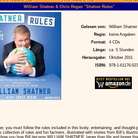
William Shatner & Chris Regan "Shatner Rules"
Gelesen von:
William Shatner
Regie:
keine Angaben
Format:
4 CDs
Länge:
ca. 5 Stunden
Herausgabe:
Oktober 2011
ISBN:
978-1-61176-023
r, you must follow the rules included in this lively, entertaining, and thought-
collection of rules and fun factners, illustrated with stories from Bill’s illustri
l show you how Bill became WILLIAM SHATNER, larger than life and bigger tha