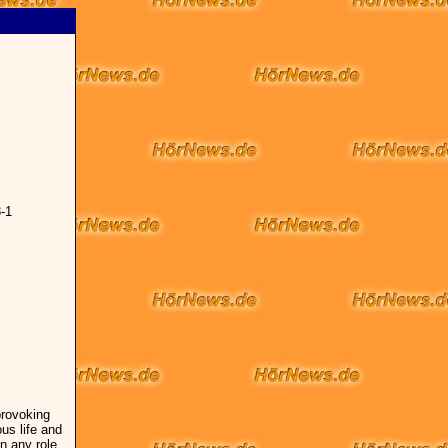
-1
provoking
ous life and
n any role