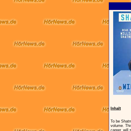
Inhalt
To be Shatne
volume. This 
career, wil