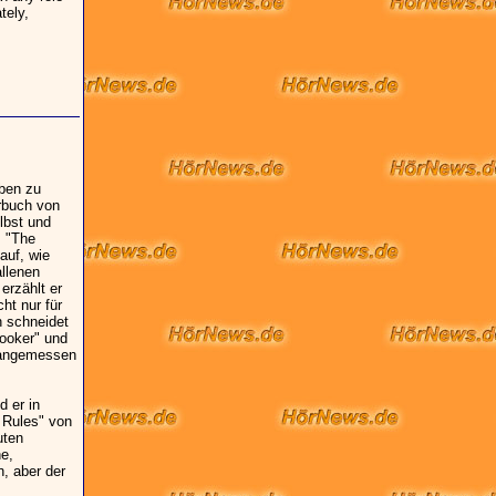
tely,
eben zu
örbuch von
lbst und
s "The
auf, wie
allenen
erzählt er
ht nur für
n schneidet
Hooker" und
s angemessen
d er in
 Rules" von
uten
he,
, aber der