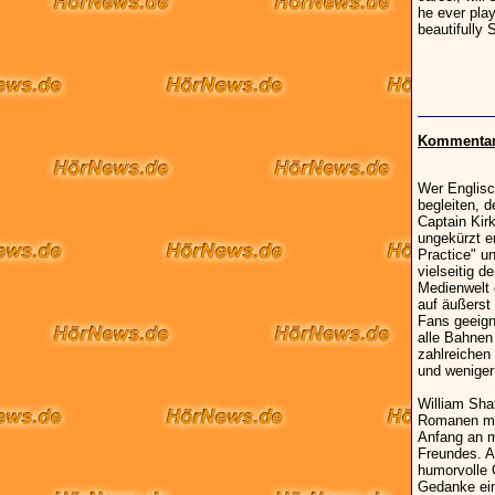
he ever pla
beautifully 
Kommentar 
Wer Englisc
begleiten, 
Captain Kir
ungekürzt e
Practice" un
vielseitig d
Medienwelt 
auf äußerst 
Fans geeigne
alle Bahnen
zahlreichen
und weniger
William Sha
Romanen man
Anfang an m
Freundes. A
humorvolle 
Gedanke ein