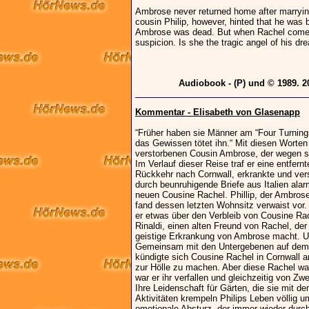
Ambrose never returned home after marrying 
cousin Philip, however, hinted that he was b
Ambrose was dead. But when Rachel comes t
suspicion. Is she the tragic angel of his d
Audiobook - (P) und © 1989. 2
Kommentar - Elisabeth von Glasenapp
“Früher haben sie Männer am “Four Turnings”
das Gewissen tötet ihn.“ Mit diesen Worten 
verstorbenen Cousin Ambrose, der wegen s
Im Verlauf dieser Reise traf er eine entfer
Rückkehr nach Cornwall, erkrankte und vers
durch beunruhigende Briefe aus Italien alarm
neuen Cousine Rachel. Phillip, der Ambrose
fand dessen letzten Wohnsitz verwaist vor
er etwas über den Verbleib von Cousine Rach
Rinaldi, einen alten Freund von Rachel, de
geistige Erkrankung von Ambrose macht. Unv
Gemeinsam mit den Untergebenen auf dem L
kündigte sich Cousine Rachel in Cornwall a
zur Hölle zu machen. Aber diese Rachel war n
war er ihr verfallen und gleichzeitig von Zw
Ihre Leidenschaft für Gärten, die sie mit de
Aktivitäten krempeln Philips Leben völlig u
emotionale Absturz, der immer wieder durch