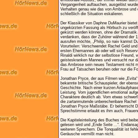
Vergangenheit auftauchen, ausgelöst wurde
Verhalten genau wie das von Ambrose und 
schließlich die Situation eskalieren.
Der Klassiker von Daphne DuMaurier bietet
ungekürzten Fassung als Hörbuch zu veröffe
gekürzt werden können, ohne der Dramatik 
verdanken, dass der Zuhörer während der 1
ausrufen möchte, „Philip, so naiv kannst Du 
Vorurteilen: Verschwendet Rachel Geld und 
ersten Ehemannes ab oder will sich Reserve
Rinaldi wirklich nur der selbstlose Freund,
geisteskranken Mannes und versucht nur da
das Ambrose sein neues Testament nicht me
Frau auf Tatsachen beruhen oder nur die F
Jonathan Pryce, der aus Filmen wie „Evita“
bekannte britische Schauspieler, der ebens
Geschichte. Nach einer kurzen Anlaufphase 
Leistung. Vom jugendlichen emotional aufgew
Charaktere deutlich ab. Vom etwas schwerfä
die zartanmutende unberechenbare Rachel b
Jonathan Pryce Maßstäbe. Er beherrscht D
Sprechstimme erlaubt es ihm auch, Frauenr
Die Kapiteleinteilung des Buches wird bei
gelesen wird und „Ende Seite ...“. Endans
weiteren Sprechern. Die Tonqualität ist feh
Geräusche vermißt man nicht.