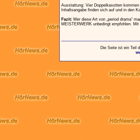
Ausstattung: Vier Doppelkasstten kommen 
Inhaltsangabe finden sich auf und in den K
Fazit:
Wer diese Art von „period drama“ mag
MEISTERWERK unbedingt empfohlen. Mit ca.
Die Seite ist ein Teil
w