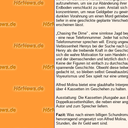
aufzunehmen, um sie zur Abänderung ihrer
Erdboden verschluckt zu sein. Anstatt sich
konzentrieren, um neue Geldgeber zu gewin
dunklen Vorahnung um einen Mord getrieben,
tiefer in eine geschickte geplante Verschwö
erscheinen lässt.
„Chasing the Dime” , eine sinnlose Jagd beg
- eine neue Telefonnummer. Jeder hat schon
Telefonnummer sprechen will. Einzig ungew
Verbissenheit Henrys bei der Suche nach Li
Henry als die treibende Kraft in der Gesch
sich die wahre Motivation für sein Handeln
und der überraschenden und letztlich doch 
Keine der Figuren ist einfach zu durchscha
spannende Geschichte. Obwohl diese teilwei
gedacht ist, so bleiben selbst Gewaltausb
Voyeurismus und Sex spielt nur eine unterg
Alfred Molina bietet eine glaubhafte Interpr
über 4 Kassetten im Geschehen zu halten.
Ausstattung: Die Kassetten
(Ausgabe aus 
Doppelkassettenhüllen, die neben einer a
Autor und zum Sprecher liefern.
Fazit:
Was nach einem billigen Schundroman 
hervorragend umgesetzt von Alfred Molina, 
Stunden, die ihr Geld wert sind.