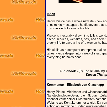
Inhalt
Henry Pierce has a whole new life - new apa
checks his messages , he discovers that a
in some kind of serious trouble.
Pierce is inexorably drawn into Lilly’s world
escort services, websites, sex, and secret 
orderly life to save a life of a woman he ha
His skills as a computer entrepreneur allow 
takes Pierce deeper into a web of inescapab
everything he holds dear.
Audiobook - (P) und © 2002 by
Diesen Titel g
Kommentar - Elisabeth von Glasenapp
Henry Pierce, Mitinhaber und wissenschaftli
Nanotechnologie-Bereich, erhält durch Zufa
offenbar vorher einer Prostituierten namens 
Website als Kontaktnummer angibt. Da von
schon an sämtliche Kunden weitergegeben w