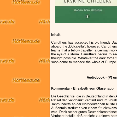
Inhalt
Carruthers has accepted his old friends Davie
aboard the „Dulcibella”, however, Carruther
learns that a fellow traveller, a German worki
the eye of a storm. Carruthers begins to se
thought possible. Whatever the dark force th
soon come to menace the whole of Europe.
Audiobook - (P) u
Kommentar - Elisabeth von Glasenapp
Die Geschichte, die in Deutschland in den A
Rätsel der Sandbank” verfilmt und im Vora
Jahrhunderts an der Norddeutschen Küste al
Außenministeriums von einem Studienkamer
wird. Dank seiner guten Deutschkenntnisse 
Verdacht befällt, daß er nicht zu einem ha