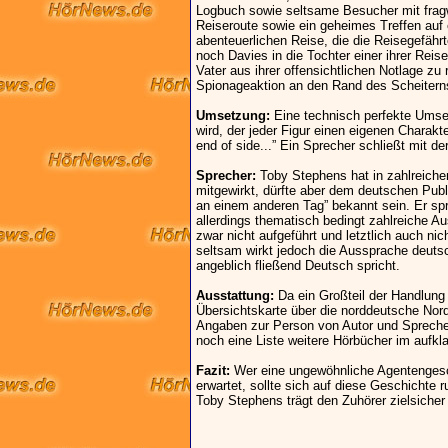
Logbuch sowie seltsame Besucher mit fragwü
Reiseroute sowie ein geheimes Treffen auf 
abenteuerlichen Reise, die die Reisegefähr
noch Davies in die Tochter einer ihrer Reis
Vater aus ihrer offensichtlichen Notlage zu
Spionageaktion an den Rand des Scheitern
Umsetzung:
Eine technisch perfekte Umset
wird, der jeder Figur einen eigenen Charakt
end of side...” Ein Sprecher schließt mit d
Sprecher:
Toby Stephens hat in zahlreich
mitgewirkt, dürfte aber dem deutschen Publ
an einem anderen Tag” bekannt sein. Er spri
allerdings thematisch bedingt zahlreiche A
zwar nicht aufgeführt und letztlich auch ni
seltsam wirkt jedoch die Aussprache deuts
angeblich fließend Deutsch spricht.
Ausstattung:
Da ein Großteil der Handlung 
Übersichtskarte über die norddeutsche Nor
Angaben zur Person von Autor und Spreche
noch eine Liste weitere Hörbücher im aufkla
Fazit:
Wer eine ungewöhnliche Agentengesc
erwartet, sollte sich auf diese Geschichte 
Toby Stephens trägt den Zuhörer zielsicher