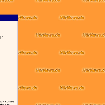
lt)
Spock comes
 time to