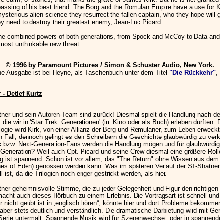
passing of his best friend. The Borg and the Romulan Empire have a use for K
sterious alien science they resurrect the fallen captain, who they hope will 
ey need to destroy their greatest enemy, Jean-Luc Picard.
e the combined powers of both generations, from Spock and McCoy to Data and 
lmost unthinkable new threat.
© 1996 by Paramount Pictures / Simon & Schuster Audio, New York.
he Ausgabe ist bei Heyne, als Taschenbuch unter dem Titel
"Die Rückkehr"
,
- Detlef Kurtz
tner und sein Autoren-Team sind zurück! Diesmal spielt die Handlung nach d
 die wir in 'Star Trek: Generationen' (im Kino oder als Buch) erleben durften. 
ogie wird Kirk, von einer Allianz der Borg und Remulaner, zum Leben erweckt
en Fall, dennoch gelingt es den Schreibern die Geschichte glaubwürdig zu verk
c bzw. Next-Generation-Fans werden die Handlung mögen und für glaubwürdig
Generation? Weil auch Cpt. Picard und seine Crew diesmal eine größere Rolle
g ist spannend. Schön ist vor allem, das "The Return" ohne Wissen aus dem
s of Eden) genossen werden kann. Was im späteren Verlauf der ST-Shatner-
l ist, da die Trilogien noch enger gestrickt werden, als hier.
tner geheimnisvolle Stimme, die zu jeder Gelegenheit und Figur den richtigen
macht auch dieses Hörbuch zu einem Erlebnis. Die Vortragsart ist schnell und 
r nicht geübt ist in „englisch hören“, könnte hier und dort Probleme bekomme
 aber stets deutlich und verständlich. Die dramatische Darbietung wird mit G
Serie untermalt. Spannende Musik wird für Szenenwechsel, oder in spannend