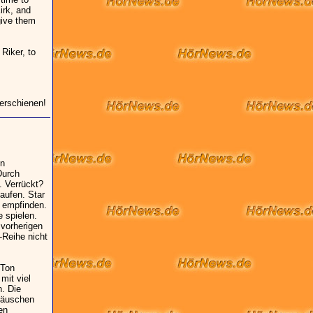
irk, and
give them
Riker, to
 erschienen!
en
Durch
. Verrückt?
aufen. Star
 empfinden.
 spielen.
 vorherigen
Reihe nicht
 Ton
mit viel
n. Die
eräuschen
en