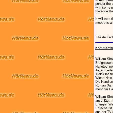
ponder the 
with some my
the edge th
It will tak
meet this a
Die deutsc
Kommentar 
William Sha
Ereignissen,
Nanotechnol
Ja, auf jed
Trek-Classi
Wieso Next-
Die Handlun
Roman (Ashe
mehr der Fal
William Sha
anschlägt, 
Energie. We
Sprache ist
aus der TV-