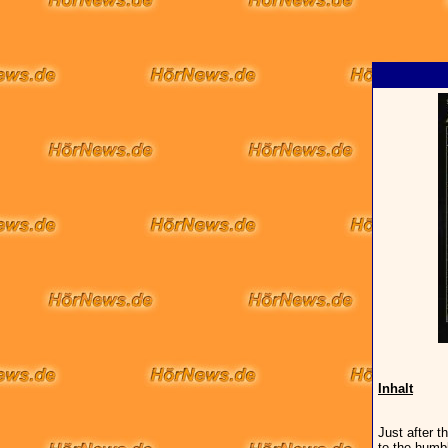
Inhalt
Just after 
to the humbl