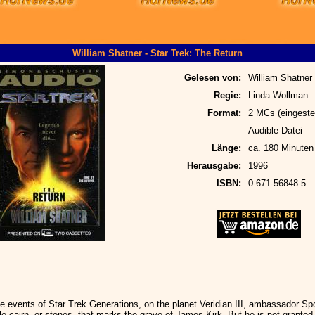
William Shatner - Star Trek: The Return
Gelesen von:
William Shatner
Regie:
Linda Wollman
Format:
2 MCs (eingestel
Audible-Datei
Länge:
ca. 180 Minuten
Herausgabe:
1996
ISBN:
0-671-56848-5
the events of Star Trek Generations, on the planet Veridian III, ambassador 
e cairn, or stones, that marks the grave of James Kirk. But he is not granted