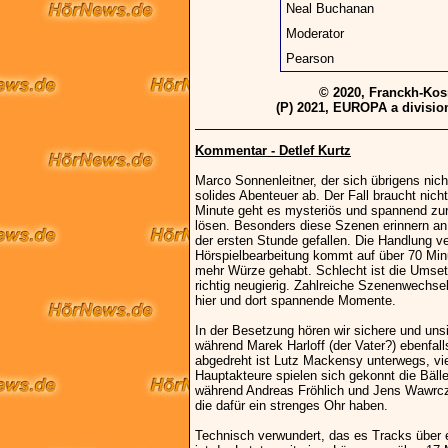
Neal Buchanan
Moderator
Pearson
© 2020, Franckh-Kos
(P) 2021, EUROPA a divisio
Kommentar - Detlef Kurtz
Marco Sonnenleitner, der sich übrigens nicht
solides Abenteuer ab. Der Fall braucht nicht
Minute geht es mysteriös und spannend zur 
lösen. Besonders diese Szenen erinnern an 
der ersten Stunde gefallen. Die Handlung ve
Hörspielbearbeitung kommt auf über 70 Minu
mehr Würze gehabt. Schlecht ist die Umset
richtig neugierig. Zahlreiche Szenenwechsel
hier und dort spannende Momente.
In der Besetzung hören wir sichere und unsi
während Marek Harloff (der Vater?) ebenfall
abgedreht ist Lutz Mackensy unterwegs, viell
Hauptakteure spielen sich gekonnt die Bälle
während Andreas Fröhlich und Jens Wawrczec
die dafür ein strenges Ohr haben.
Technisch verwundert, das es Tracks über e