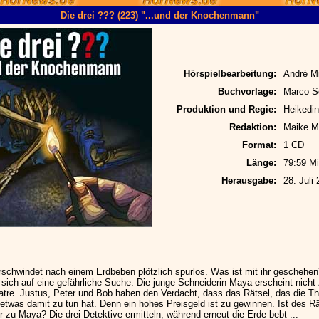
Die drei ??? (223) "...und der Knochenmann"
Hörspielbearbeitung:
André M
Buchvorlage:
Marco So
Produktion und Regie:
Heikedin
Redaktion:
Maike Mü
Format:
1 CD
Länge:
79:59 Mi
Herausgabe:
28. Juli
rschwindet nach einem Erdbeben plötzlich spurlos. Was ist mit ihr geschehen
sich auf eine gefährliche Suche. Die junge Schneiderin Maya erscheint nicht 
tre. Justus, Peter und Bob haben den Verdacht, dass das Rätsel, das die Th
, etwas damit zu tun hat. Denn ein hohes Preisgeld ist zu gewinnen. Ist des R
 zu Maya? Die drei Detektive ermitteln, während erneut die Erde bebt ...