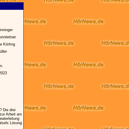
inninger
nnleitner
e Körting
ller
n.
 2023
? Die drei
zur Arbeit am
eaterleitung
ätsels Lösung