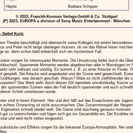
Haylie
Barbara Schipper
© 2022, Franckh-Kosmos Verlags-GmbH & Co. Stuttgart
(P) 2023, EUROPA a division of Sony Music Entertainment - München
 Detlef Kurtz
inem Theater beschäftigt und überrascht seine Kollegen mit einem besonderen
tus und Peter nicht lange überlegen müssen, ob sie das Rätsel lösen möchte
nge an, denn schon bald entwickelt sich ein mysteriöser Fall.
taten sorgen für interessante Momente. Die Umsetzung leidet durch die Übe
rehbuchstil. Spannende Momente werden abgebrochen oder in Monologen im
 wirkt sehr seltsam und unnötig. Es kommt z. B. zu einer Attacke im Finale. D
ht gespielt. Die Attacke wird angedeutet und die Szene wird gewechselt. Erneu
Erzählungen, was danach geschah. Warum? Wäre es nicht zielführender die 
spielen? Das Werk wirkt durch diesen Stil irgendwie unvollständig. Kürzer u
 der spannenden Szenen wäre der Fall deutlich spannender und auch schnelll
dieser Schritt unterlassen wurde.
eler sind in ihrem Element. Hier und dort fällt auf das Erwachsene wie Jugend
r echtes Overacting ist nicht auszumachen. Das Zusammenspiel der Hauptro
n Eigenarten schnell wieder wett. Die Gäste sind durchweg genauso motiviert. 
 gut zu unterscheiden und fügen sich gut ins Gesamtbild ein. Der Erzähler is
star und wird recht selten eingesetzt.
usikstücke und Effekte sorgen für die bekannte Europa-Atmosphäre. Nie sind
 Weg.