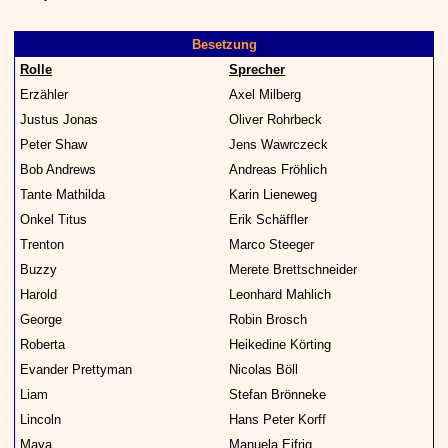
Besetzung
Rolle
Sprecher
Erzähler
Axel Milberg
Justus Jonas
Oliver Rohrbeck
Peter Shaw
Jens Wawrczeck
Bob Andrews
Andreas Fröhlich
Tante Mathilda
Karin Lieneweg
Onkel Titus
Erik Schäffler
Trenton
Marco Steeger
Buzzy
Merete Brettschneider
Harold
Leonhard Mahlich
George
Robin Brosch
Roberta
Heikedine Körting
Evander Prettyman
Nicolas Böll
Liam
Stefan Brönneke
Lincoln
Hans Peter Korff
Maya
Manuela Eifrig