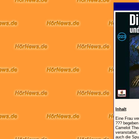
Inhalt
Eine Frau ve
??? begeben 
Camelot Thea
veranstaltet
auch die Spur