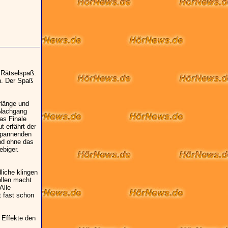
 Rätselspaß.
n. Der Spaß
rlänge und
 Nachgang
as Finale
t erfährt der
spannenden
nd ohne das
ebiger.
liche klingen
llen macht
Alle
t fast schon
 Effekte den