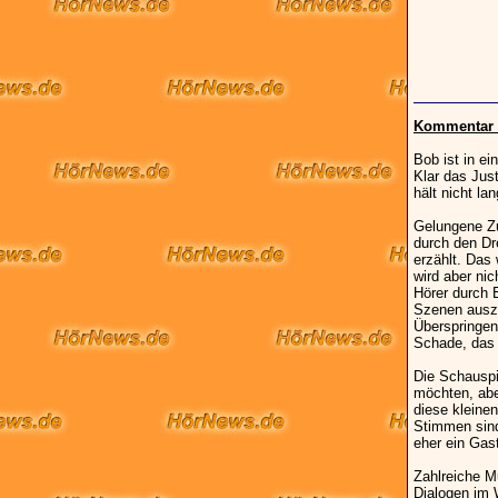
Kommentar -
Bob ist in e
Klar das Jus
hält nicht la
Gelungene Zu
durch den D
erzählt. Das
wird aber nic
Hörer durch 
Szenen auszu
Überspringen
Schade, das 
Die Schauspi
möchten, abe
diese kleine
Stimmen sind
eher ein Gast
Zahlreiche M
Dialogen im